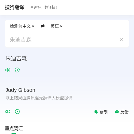
搜狗翻译
查词好，翻译快！
检测为中文
英语
朱迪吉森
朱迪吉森
Judy
Gibson
以上结果由腾讯混元翻译大模型提供
复制
反馈
重点词汇