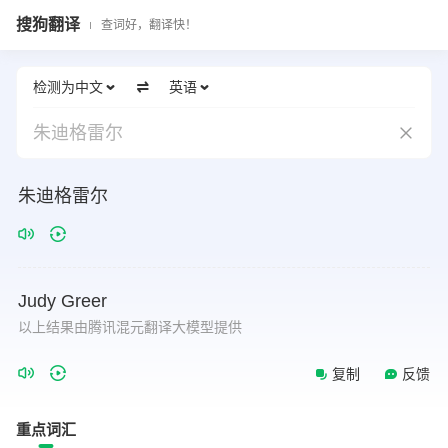
搜狗翻译
查词好，翻译快！
检测为中文
英语
朱迪格雷尔
朱迪格雷尔
Judy
Greer
以上结果由腾讯混元翻译大模型提供
复制
反馈
重点词汇