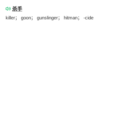
杀手
killer； goon； gunslinger； hitman； -cide