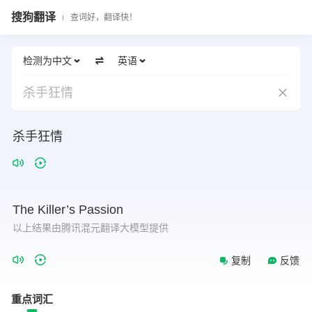
搜狗翻译
查词好，翻译快！
检测为中文
英语
杀手狂情
杀手狂情
The
Killer’s
Passion
以上结果由腾讯混元翻译大模型提供
复制
反馈
重点词汇