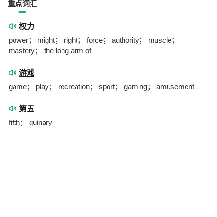
重点词汇
权力
power； might； right； force； authority； muscle；
mastery； the long arm of
游戏
game； play； recreation； sport； gaming； amusement
第五
fifth； quinary