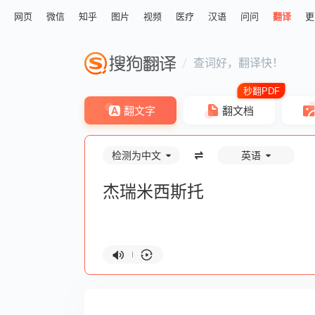
网页
微信
知乎
图片
视频
医疗
汉语
问问
翻译
更
查词好，翻译快！
翻文字
翻文档
检测为中文
英语