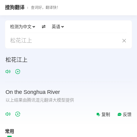
搜狗翻译
查词好，翻译快！
检测为中文
英语
松花江上
松花江上
On
the
Songhua
River
以上结果由腾讯混元翻译大模型提供
复制
反馈
常用