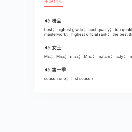
重点词汇
极品
best； highest grade； best quality； top qua
masterwork； highest official rank； the best 
女士
Ms.； Miss； miss； Mrs.； ma'am； lady； 
第一季
season one； first season