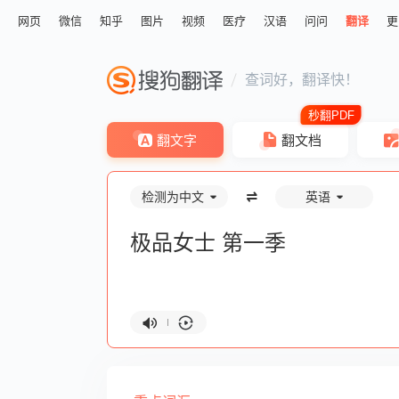
网页
微信
知乎
图片
视频
医疗
汉语
问问
翻译
更
查词好，翻译快！
翻文字
翻文档
检测为中文
英语