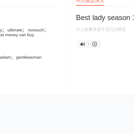
AI大模型译文
Best lady season 
以上结果来源于混元AI模型
lity； ultimate； nonsuch；
that money can buy
madam； gentlewoman