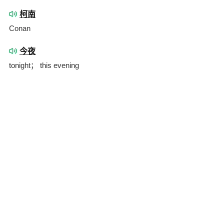
柯南
Conan
今夜
tonight； this evening