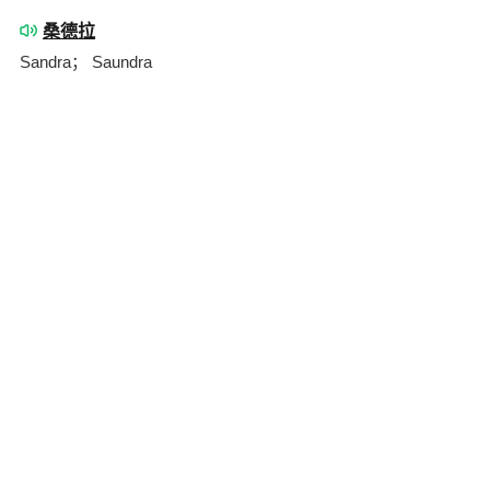
桑德拉
Sandra； Saundra