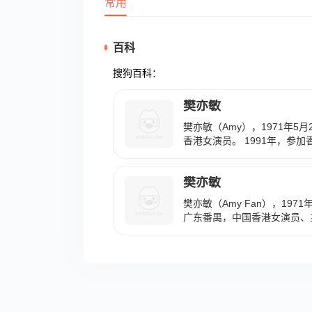
常用
百科
搜狗百科：
樊亦敏
樊亦敏（Amy），1971年5
香港女演员。 1991年，参
小姐奖，并先后加入无线电视
台，之后于中国大陆发展事业。
樊亦敏
的电视剧《杨总正传》，凭借
受欢迎的年度女主角，以及第
樊亦敏（Amy Fan），197
角三等奖。2020年6月，参
广东番禺，中国香港女演员、主
出，在剧中饰演万天红。202
加香港小姐竞选并获得“最上
《隐形战队》定档在优酷播出。 
（TVB）艺员训练班正式入
电视剧《本尊就位》定档在TV
参演多部电视剧及电影，并曾
《杨总正传》获得第21届中国
年回流香港加入亚洲电视，20
在处境剧《爱·回家之开心速递