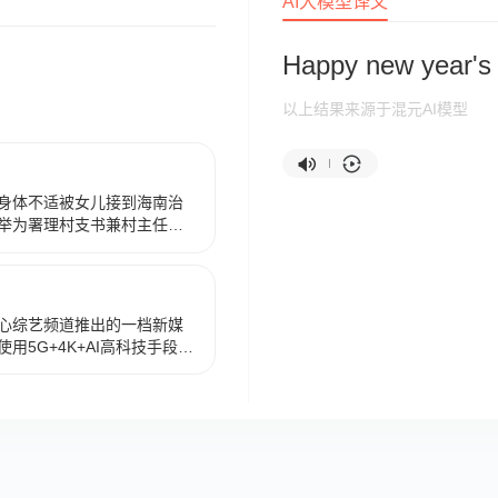
AI大模型译文
Happy new year's
以上结果来源于混元AI模型
身体不适被女儿接到海南治
举为署理村支书兼村主任。
踵而来，乡民们都把处理问
了能让乡亲们过上一个安
尽心竭力地为乡民处理各种
和误解。王成顶住压力，因
心综艺频道推出的一档新媒
问题的方法。王成酷爱家园
用5G+4K+AI高科技手段，
乡民亲如一家的真情显示了
春晚”幕后细节、回顾温馨故
员的高度责任感，终究赢得
频道播出。
。一系列问题得到处理，乡
的新春佳节。