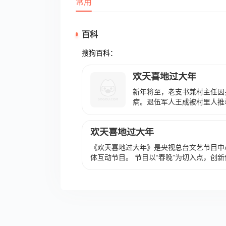
常用
百科
搜狗百科：
欢天喜地过大年
新年将至，老支书兼村主任因
病。退伍军人王成被村里人推
就任伊始，各种扎手的工作接
题的期望寄托在王成身上。为
欢天喜地过大年
乐、吉祥、喜庆的新年，王成
问题和对立，但他也饱尝质疑
《欢天喜地过大年》是央视总台文艺节目中
人而异、各个击破地寻找处理
体互动节目。 节目以“春晚”为切入点，创新使
的情怀、勇于担任的精力和待
邀请今年“春晚”的主要嘉宾、主创，讲述“
退伍军人的人格魅力和共产党
事。 节目与2021年2月13日起在央视综艺
了乡亲们的理解、信赖和拥护
亲们总算过上了一个欢欣鼓舞