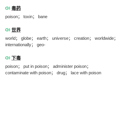
毒药
poison； toxin； bane
世界
world； globe； earth； universe； creation； worldwide；
internationally； geo-
下毒
poison； put in poison； administer poison；
contaminate with poison； drug； lace with poison