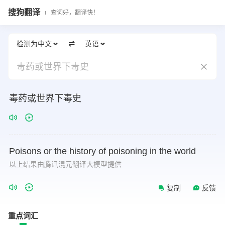
搜狗翻译
查词好，翻译快！
检测为中文
英语
毒药或世界下毒史
毒药或世界下毒史
Poisons
or
the
history
of
poisoning
in
the
world
以上结果由腾讯混元翻译大模型提供
复制
反馈
重点词汇