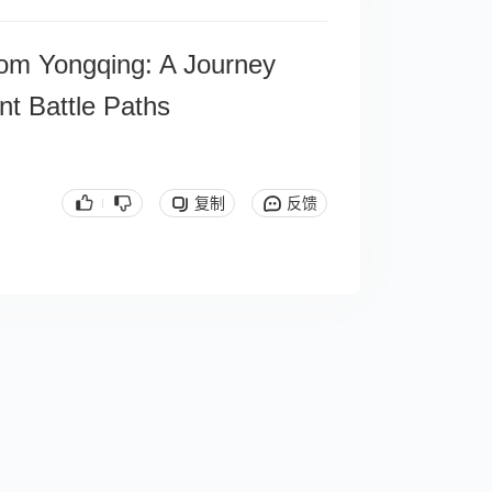
om Yongqing: A Journey
nt Battle Paths
复制
反馈