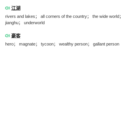
江湖
rivers and lakes； all corners of the country； the wide world；
jianghu； underworld
豪客
hero； magnate； tycoon； wealthy person； gallant person