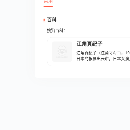
常用
百科
搜狗百科：
江角真纪子
江角真纪子（江角マキコ，196
日本岛根县出云市，日本女演员
演的电影《幻之光》获得第1
奖和第38届日本电影蓝丝带奖Bes
凭借参演的电视剧《光辉的邻
最佳新人奖。1998年，凭借
得第17届日剧学院赏最佳女主
电视剧《独身生活》获得第2
2002年，凭借主演的电影《
奖最佳女主角提名。2011年
《暴走医生》获得第70届日
2012年3月3日，参演的电
映。2013年7月10日，主演
日本开播。2014年2月2日