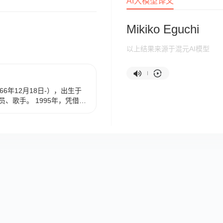
AI大模型译文
Mikiko Eguchi
以上结果来源于混元AI模型
6年12月18日-），出生于
、歌手。 1995年，凭借主
9届日本电影学院奖最佳新人
t New Actress；同年，
太郎》获得第7届日剧学院赏
主演的电视剧《庶务二课》获
角奖。1999年，凭借主演的
2届日剧学院赏最佳服装奖。
命》获得第26届日本电影学院
7月6日，凭借主演的电视剧
剧学院赏最佳女主角提名。
影《诈欺游戏：再生》在日本上
的电视剧《庶务二课2013》在
，参加的综艺节目《超问クイズ!