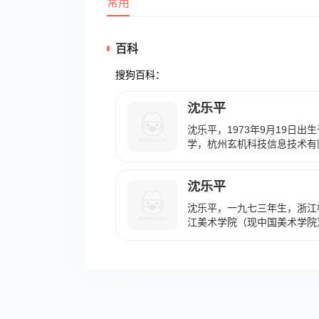
常用
百科
搜狗百科：
沈乐平
沈乐平，1973年9月19日
学，杭州玄机科技信息技术有
动画导演、编剧、制片人。 2
诸子百家》播出。2007年，
沈乐平
侠动画《秦时明月》系列第一
播出。2009年，获得杭州市
沈乐平，一九七三年生，浙江
奖、第四届“杭州文艺突出贡献
江美术学院（现中国美术学院
度国产动画创作人才扶持奖。2
受业于刘江、章祖安、王冬龄
影《一舞倾城》上映。2014
法学本科、硕士、博士毕业。
画大电影《秦时明月之龙腾万
今。现为中国美术学院中国画
制片人。2016年-2021年
法系主任，教授、博士研究生
季》《斗罗大陆》《吞噬星空
员，西泠印社理事，浙江省书
先后播出。2022年9月7日
书法家协会主席，日本国岐阜
三季》在腾讯视频播出。 202