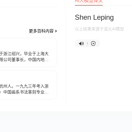
AI大模型译文
Shen Leping
以上结果来源于混元AI模型
更多百科内容
出生于浙江绍兴，毕业于上海大
限公司董事长，中国内地男
006年，执导的动画片《中国
自编自导的中国首部大型3D武
部《秦时明月之百步飞剑》
第二届“文艺桂花奖”优秀新人
杭州人。一九九三年考入浙
奖”、国家广电总局2008年
）中国画系书法篆刻专业，
010年，自编自导的动画电
、祝遂之、陈振濂诸师，书
年，担任《秦时明月》首部动
二零零二年起留校任教至
里》的总编剧、总导演、总
与书法艺术学院副院长、书
，自编自导的动画《武庚纪第一
导师，中国书法家协会会
》《天宝伏妖录 第二季》等
法家协会理事，浙江省青年
，自编自导的动画《吞噬星空第
女子大学客座教授。
5年12月20日，凭借《吞噬星