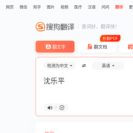
网页
微信
知乎
图片
视频
医疗
汉语
问问
翻译
更
查词好，翻译快！
翻文字
翻文档
检测为中文
英语