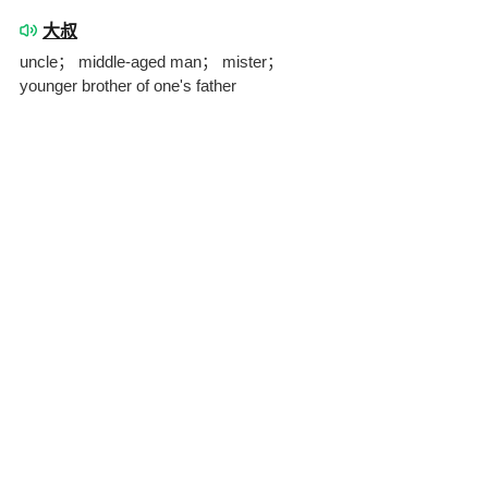
大叔
uncle； middle-aged man； mister；
younger brother of one's father