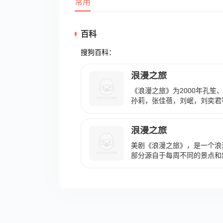
常用
百科
搜狗百科：
浪漫之旅
《浪漫之旅》为2000年孔笙
孙莉，张佳蓓，刘岷，刘奕君
吉隆坡参加好友思琪的婚礼，
琪，幸得陆某相助才在异国酒
浪漫之旅
却又经常被人所害，但是却赢
险，最终有情人终成眷属的故
美剧《浪漫之旅》，是一个浪
部分源自于每周不同的景点和
视剧《浪漫之旅》，演员包括
导演陆川。