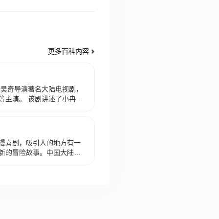
更多百科内容
、吴奇导演著名大陆电视剧，
等主演。 该剧讲述了小冉到
谁知到了国外却无法找到思
吧找到工作，两人坚强乐观
得了爱情，经历重重艰难阻
事。
漫喜剧，吸引人的地方有一
新的冒险故事。中国大陆电
刘奕君、张佳蓓、孙莉等，