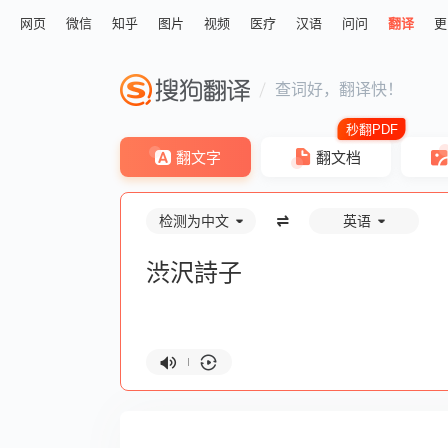
网页
微信
知乎
图片
视频
医疗
汉语
问问
翻译
更
查词好，翻译快！
翻文字
翻文档
检测为中文
英语