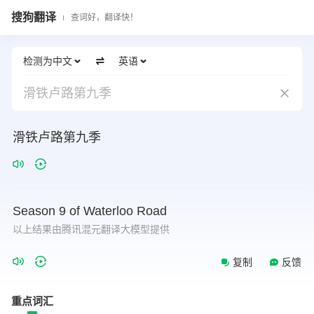
搜狗翻译
查词好，翻译快！
检测为中文
英语
滑铁卢路第九季
滑铁卢路第九季
Season
9
of
Waterloo
Road
以上结果由腾讯混元翻译大模型提供
复制
反馈
重点词汇