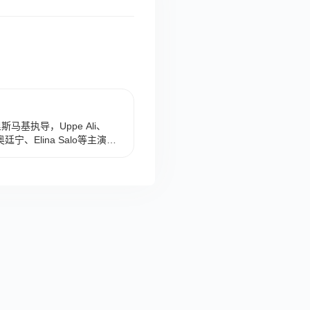
马基执导，Uppe Ali、
蒂·奥廷宁、Elina Salo等主演的
芬兰上映。 影片讲述了在火柴
生关系后被抛弃，最后她杀
事。