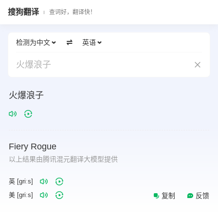
搜狗翻译
查词好，翻译快！
检测为中文
英语
火爆浪子
火爆浪子
Fiery
Rogue
以上结果由腾讯混元翻译大模型提供
英 [ɡriːs]
美 [ɡriːs]
复制
反馈