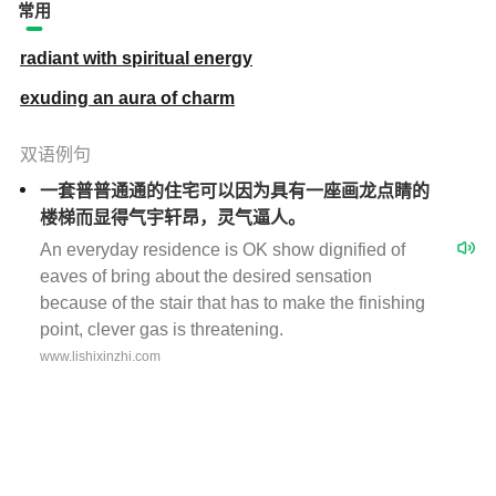
常用
radiant with spiritual energy
exuding an aura of charm
双语例句
一套普普通通的住宅可以因为具有一座画龙点睛的
楼梯而显得气宇轩昂，灵气逼人。
An everyday residence is OK show dignified of
eaves of bring about the desired sensation
because of the stair that has to make the finishing
point, clever gas is threatening.
www.lishixinzhi.com