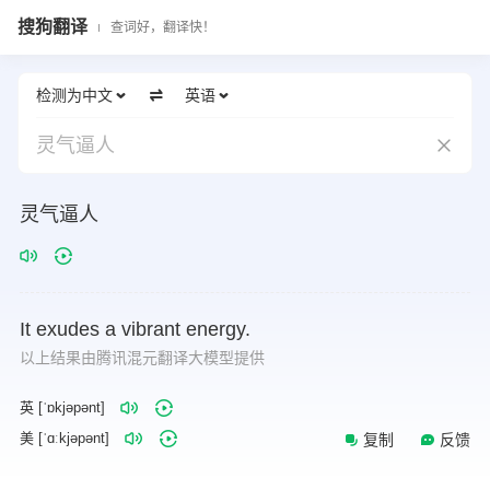
搜狗翻译
查词好，翻译快！
检测为中文
英语
灵气逼人
灵气逼人
It
exudes
a
vibrant
energy.
以上结果由腾讯混元翻译大模型提供
英 [ˈɒkjəpənt]
美 [ˈɑːkjəpənt]
复制
反馈