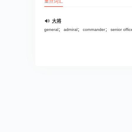
重点词汇
大将
general； admiral； commander； senior office