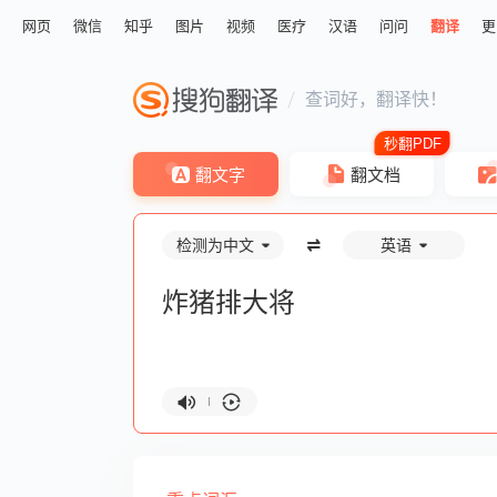
网页
微信
知乎
图片
视频
医疗
汉语
问问
翻译
更
查词好，翻译快！
翻文字
翻文档
检测为中文
英语