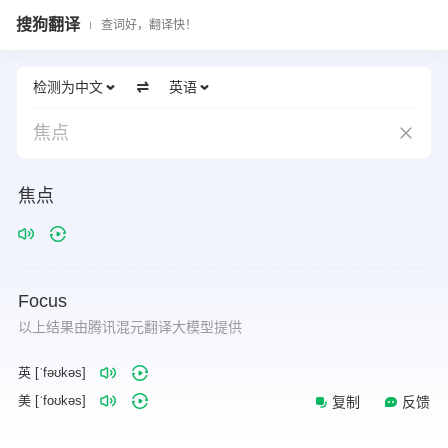
搜狗翻译
查词好，翻译快！
检测为中文
英语
焦点
焦点
Focus
以上结果由腾讯混元翻译大模型提供
英 [ˈfəʊkəs]
美 [ˈfoʊkəs]
复制
反馈