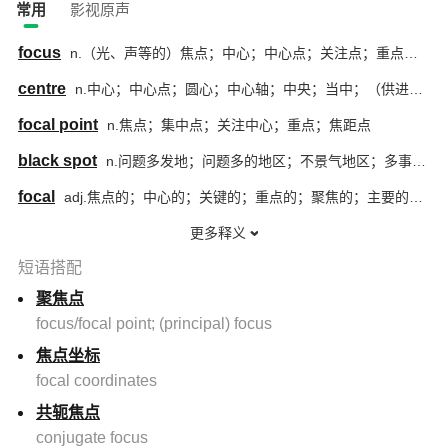
常用
影视原声
focus
n.（光、声等的）焦点；中心；中心点；关注点；重点；病灶；震中；震源；（眼睛或镜头的）焦距；调焦
centre
n.中心；中心点；圆心；中心轴；中央；当中；（供进行某种活动用的）中心站；中心机构；人口集中地区；生活区；（足球等的）中锋
focal point
n.焦点；集中点；关注中心；重点；焦距点
black spot
n.问题多发地；问题多的地区；不景气地区；多事地区；危险地带；事故多发地段；交通事故多发地段；交通黑点；（植物的）黑斑病
focal
adj.焦点的；中心的；关键的；重点的；聚焦的；主要的；集中的
更多释义
短语搭配
聚焦点
focus/focal point; (principal) focus
焦点坐标
focal coordinates
共轭焦点
conjugate focus