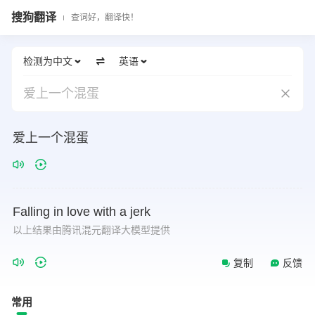
搜狗翻译
查词好，翻译快！
检测为中文
英语
爱上一个混蛋
爱上一个混蛋
Falling
in
love
with
a
jerk
以上结果由腾讯混元翻译大模型提供
复制
反馈
常用