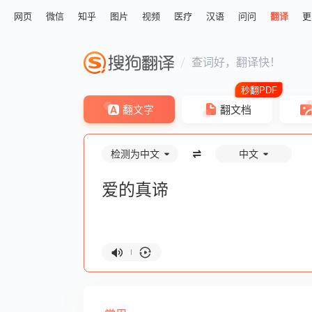
网页
微信
知乎
图片
视频
医疗
汉语
问问
翻译
更
查词好，翻译快！
翻文字
翻文档
检测为中文
中文