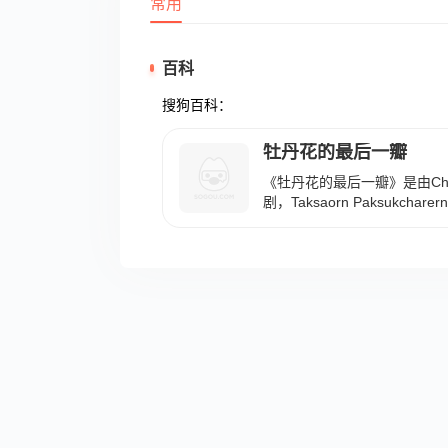
常用
百科
搜狗百科：
牡丹花的最后一瓣
《牡丹花的最后一瓣》是由Chana
剧，Taksaorn Paksukc
名小说Botun Greep Sood
视剧，故事讲述男主为了写作
活，和戏班小女儿发展爱情的