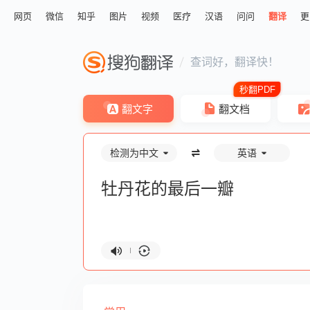
网页
微信
知乎
图片
视频
医疗
汉语
问问
翻译
更
查词好，翻译快！
翻文字
翻文档
检测为中文
英语