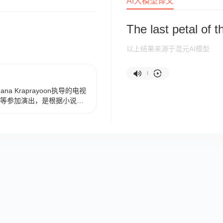
AI大模型译文
The last petal of 
以上结果来源于混元AI模型
 Kraprayoon执导的电视
harern等参加演出，是根据小说同
 Tai改编，2008年播出的泰国电
来到华人戏班进行体验生
故事。