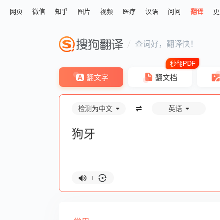
网页
微信
知乎
图片
视频
医疗
汉语
问问
翻译
更
查词好，翻译快！
翻文字
翻文档
检测为中文
英语