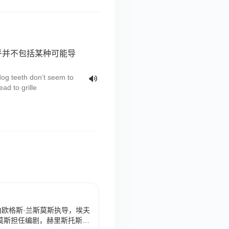
乎并不包括某种可能导
og teeth don’t seem to
ad to grille
）是由欧格斯·兰斯莫斯执导，埃夫
莫斯担任编剧，赫里斯托斯·