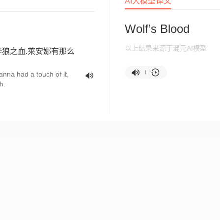
AI大模型译文
Wolf’s Blood
以上结果来源于混元AI模型
狼之血.莱安娜有那么
anna had a touch of it,
h.