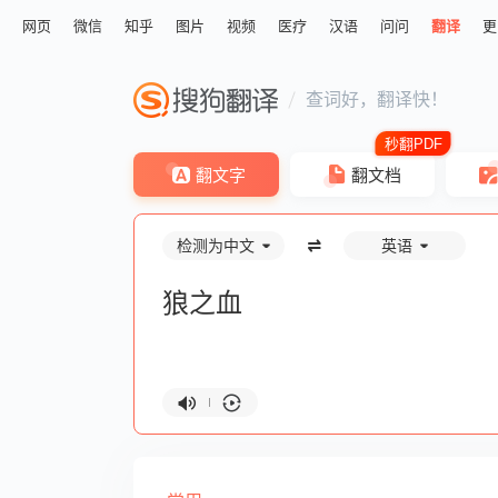
网页
微信
知乎
图片
视频
医疗
汉语
问问
翻译
更
查词好，翻译快！
翻文字
翻文档
检测为中文
英语