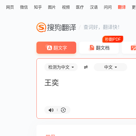
网页
微信
知乎
图片
视频
医疗
汉语
问问
翻译
更
查词好，翻译快！
翻文字
翻文档
检测为中文
中文