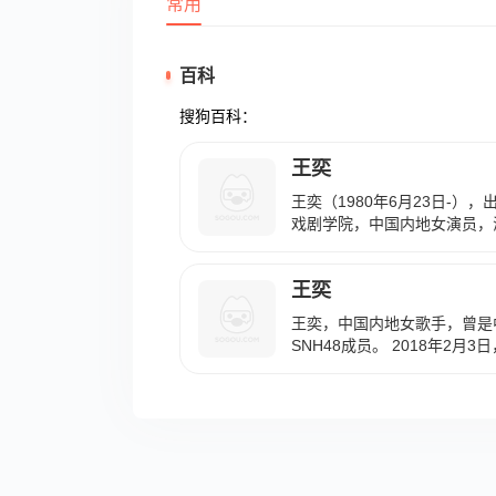
常用
百科
搜狗百科：
王奕
王奕（1980年6月23日-）
戏剧学院，中国内地女演员，
员。 1996年，参演的电视剧
年，参演的电视剧《一乡之长》
王奕
演的电视剧《刘老根II》播出。
视剧《天啸》播出。2013年
王奕，中国内地女歌手，曾是
狼》播出。2016年10月1
SNH48成员。 2018年2月
里闪》播出。2020年11月2
果公布，王奕为TEAM HII成员
起》播出；同年12月31日，
在SNH48星梦剧院上演的全
出。
幻首秀。2021年8月7日，SN
人气总决选排名揭晓，王奕排名
奕演唱的作品《夜之终焉》获SN
活动之SNH48 GROUP年