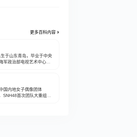
更多百科内容
，出生于山东青岛，毕业于中央
海军政治部电视艺术中心演
《夜深人不静》播出。1998
播出。2003年2月4日，参
2008年7月1日，主演的电
5月9日，参演的电视剧《射天
中国内地女子偶像团体
3日，参演的电视剧《千里雷声万
3日，SNH48首次团队大重组结
0日，参演的电视剧《情深缘
。5月18日，参加TEAM HII
参演的电视剧《榛园村》播
新原创公演《头号新闻》的奇
H48 GROUP第八届偶像年度
第9。2022年8月20日，王
H48 GROUP十周年系列
度青春盛典女团之夜演唱会暨年