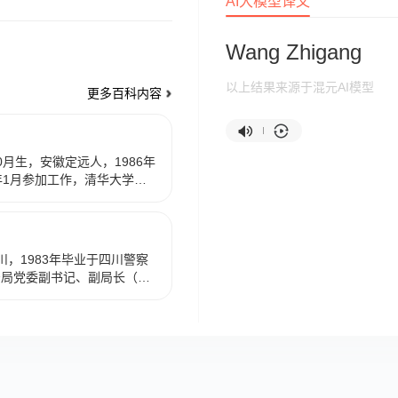
AI大模型译文
Wang Zhigang
以上结果来源于混元AI模型
更多百科内容
0月生，安徽定远人，1986年
6年1月参加工作，清华大学经
业毕业，研究生学历，管理
享受国家政府特殊津贴。 现
科卫体委员会副主任。
川，1983年毕业于四川警察
安局党委副书记、副局长（正
，王志刚因犯受贿罪、徇私枉法
志刚不服，上诉至眉山市中级
日，眉山市中院驳回上诉，维持