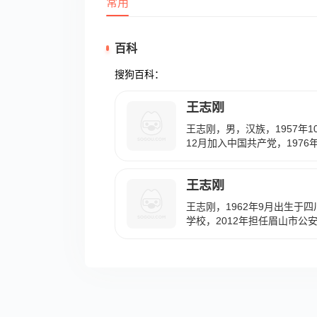
常用
百科
搜狗百科：
王志刚
王志刚，男，汉族，1957年1
12月加入中国共产党，197
济管理学院管理科学与工程专
学博士学位，研究员级高工，
王志刚
任第十四届全国政协常委、教
王志刚，1962年9月出生于四
学校，2012年担任眉山市公
县级），2014年5月16日
罪被判处有期徒刑15年，王
人民法院，2014年11月7
原判。