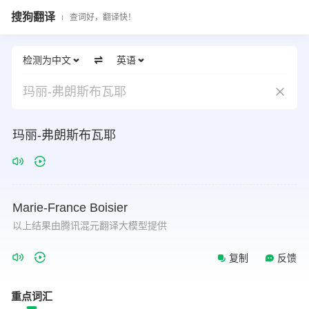
搜狗翻译
查词好，翻译快！
检测为中文
英语
玛丽-弗朗斯布瓦耶
玛丽-弗朗斯布瓦耶
Marie-France
Boisier
以上结果由腾讯混元翻译大模型提供
复制
反馈
重点词汇