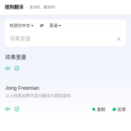
搜狗翻译
查词好，翻译快！
检测为中文
英语
琼弗里曼
琼弗里曼
Jong
Freeman
以上结果由腾讯混元翻译大模型提供
复制
反馈