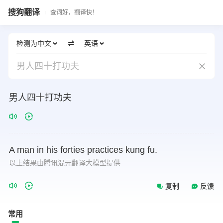
搜狗翻译
查词好，翻译快！
检测为中文
英语
男人四十打功夫
男人四十打功夫
A
man
in
his
forties
practices
kung
fu.
以上结果由腾讯混元翻译大模型提供
复制
反馈
常用