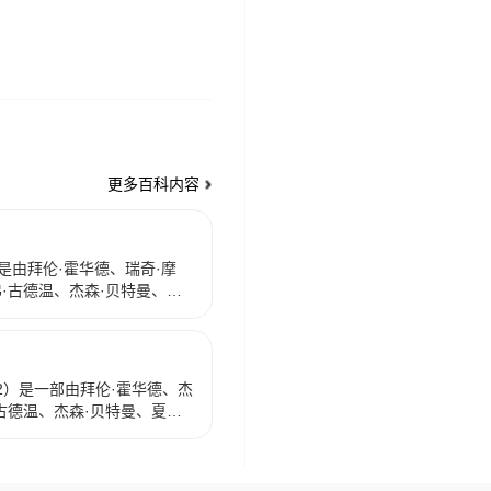
更多百科内容
）是由拜伦·霍华德、瑞奇·摩
·古德温、杰森·贝特曼、伊
等配音，吉姆·里尔顿、乔西·
担任编剧的冒险喜剧电影，于
上映。 该片讲述了朱迪却被局长
警，某日，正在执勤的兔子
a 2）是一部由拜伦·霍华德、杰
不打不相识，之后又误打误
古德温、杰森·贝特曼、夏奇
生的任务，如果不能在两天
画电影，于2025年11月26
须自愿离开警局，朱迪找到
映。 该片是动画片《疯狂动
隐藏在疯狂动物城之中的惊
兔朱迪和搭档狐尼克继续携
该片获得第20届好莱坞电影奖年