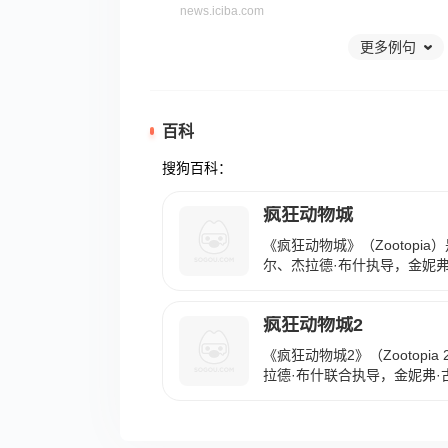
news.iciba.com
更多例句
百科
搜狗百科：
疯狂动物城
《疯狂动物城》（Zootopia
尔、杰拉德·布什执导，金妮弗
德里斯·艾尔巴、珍妮·斯蕾特
特立尼达、菲尔·约翰斯顿等
疯狂动物城2
2016年3月4日在中国内地
发配成为了一名无足轻重的交
《疯狂动物城2》（Zootopi
遇见了名为尼克的狐狸，两人
拉德·布什联合执导，金妮弗·
撞的接受了寻找失踪的水獭先
拉等担任主要配音的美国喜剧动
之内找到水獭先生，朱迪就必
日在北美，中国内地、香港上
了尼克，两人联手揭露了一个
物城》的续作，讲述的是警官
天秘密的故事。 2016年，