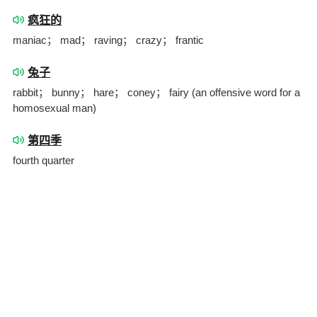
疯狂的
maniac； mad； raving； crazy； frantic
兔子
rabbit； bunny； hare； coney； fairy (an offensive word for a
homosexual man)
第四季
fourth quarter