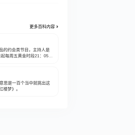
更多百科内容
品的约会类节目，主持人是
日起每周五黄金时段21：05播
实的约会交友类节目，不请婚
100位男嘉宾中挑选合适的
亮点。2011年01月07日之
0位在线女嘉宾组成，出场男
 yī，意思是一百个当中就挑出这
数，才有机会进一步和女嘉宾
红楼梦》。
还要接受台上6位女嘉宾的三
心仪的女孩进行表白。 节目
鸣、王中海等。