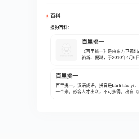
百科
搜狗百科：
百里挑一
《百里挑一》是由东方卫视出
骆新、倪琳，于2010年4月6
出 。 该节目坚持原创、真
托，而每期节目由3位女嘉宾从
百里挑一
对象，也成为该约会节目的最大
后，每期节目由50位现场和5
百里挑一，汉语成语，拼音是bǎi lǐ tiāo
嘉宾必须获得70%以上的票
一个来。形容人才出众，不可多得。出自《
交流，通过初步认可的男嘉宾
轮考验，最后男嘉宾才能走向
嘉宾名单：修晓永、刘婧、陈