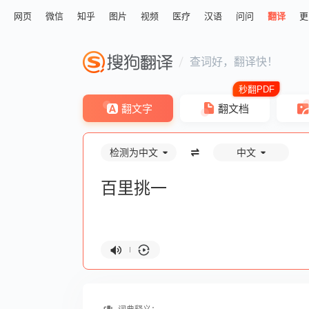
网页
微信
知乎
图片
视频
医疗
汉语
问问
翻译
更
查词好，翻译快！
翻文字
翻文档
检测为中文
中文