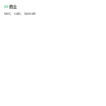
的士
taxi； cab； taxicab