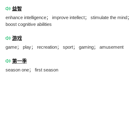
益智
enhance intelligence； improve intellect； stimulate the mind；
boost cognitive abilities
游戏
game； play； recreation； sport； gaming； amusement
第一季
season one； first season