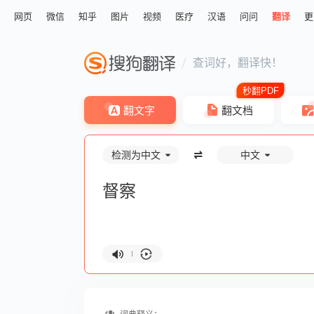
网页
微信
知乎
图片
视频
医疗
汉语
问问
翻译
更
查词好，翻译快！
翻文字
翻文档
检测为中文
中文