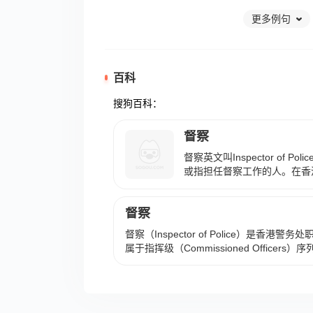
更多例句
百科
搜狗百科：
督察
督察英文叫Inspector of P
或指担任督察工作的人。在香
级位于高级督察（SIP）之下
督察级。 来源：《汉书·西
督察
《山洪》。
督察（Inspector of Police）是香
属于指挥级（Commissioned Office
（JMO）之上、宪委级（SCPO）之下，
列共分为四个等级，由低至高依次为：见习督察（P
Inspector）、督察（Inspector）、高级督察（
察（Chief Inspector）。督察级人员