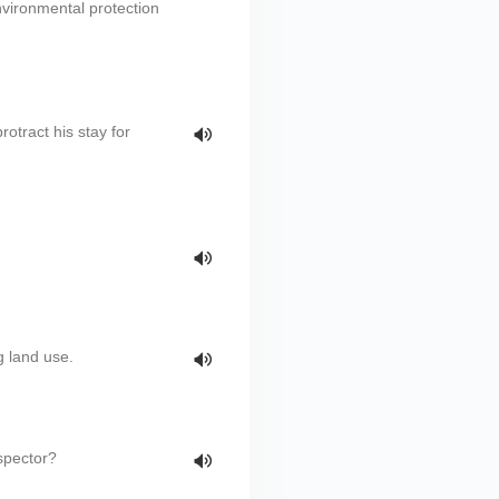
nvironmental protection
otract his stay for
g land use.
spector?