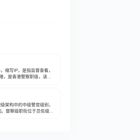
olice，缩写IP，是指监督查看，
港，是香港警察职级，该职
，见习督察（PI）之上。属于
域传序》、《送孙屯田序》、
港警务处职级架构中的中级警官级别，
rs）序列。督察级职衔位于员佐级
是警队的中坚力量。该职级序
robationary
Senior Inspector）及总督
通常担任小队指挥官、重案组主管或