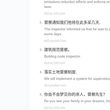
emissions reduction efforts and enforce e
laws.
dict.so.163.com
督察通知我们他将在此多呆几天.
The inspector informed us that he was to pr
some days.
dict.youdao.com
建筑规范督察。
Building code inspector.
dict.so.163.com
落实土地督察制度.
We will implement a system for supervisin
dict.youdao.com
你会不会梦见你的亲人，督察先生？
Do you see your family in your dreams, In
dict.so.163.com