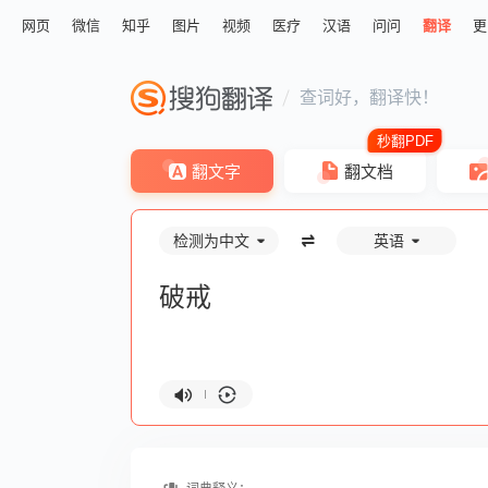
网页
微信
知乎
图片
视频
医疗
汉语
问问
翻译
更
查词好，翻译快！
翻文字
翻文档
检测为中文
英语