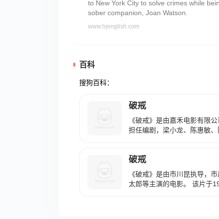
to New York City to solve crimes while bein
sober companion, Joan Watson.
www.hjenglish.com
百科
搜狗百科：
破戒
《破戒》是由嘉禾电影有限公
担任编剧，梁小龙、陈惠敏、
的古装动作电影 ，于1977年
片讲述了镇西总兵刘大雄与夫
破戒
个仆人拦劫，绮梅反被判终身
岛上产下一女洁莲，洁莲长大
《破戒》是由市川昆执导，市
一血海深仇的故事。
太郎等主演的电影。 该片于1