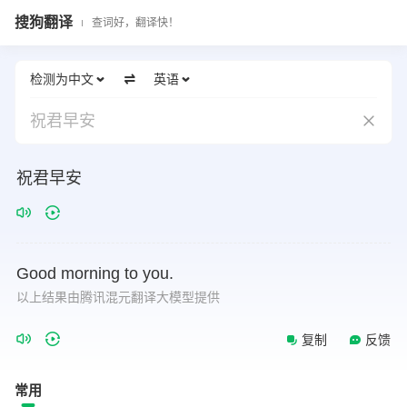
搜狗翻译
查词好，翻译快！
检测为中文
英语
祝君早安
祝君早安
Good
morning
to
you.
以上结果由腾讯混元翻译大模型提供
复制
反馈
常用