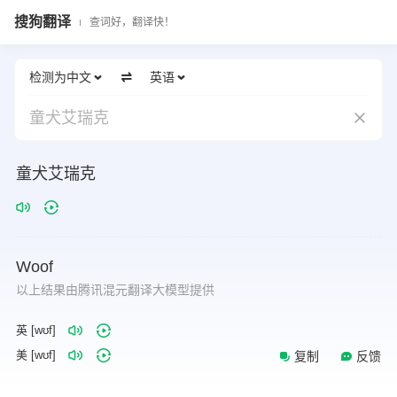
搜狗翻译
查词好，翻译快！
检测为中文
英语
童犬艾瑞克
童犬艾瑞克
Woof
以上结果由腾讯混元翻译大模型提供
英 [wʊf]
美 [wʊf]
复制
反馈