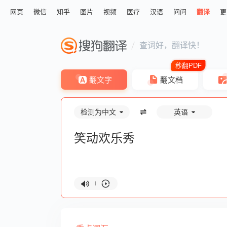
网页
微信
知乎
图片
视频
医疗
汉语
问问
翻译
更
查词好，翻译快！
翻文字
翻文档
检测为中文
英语