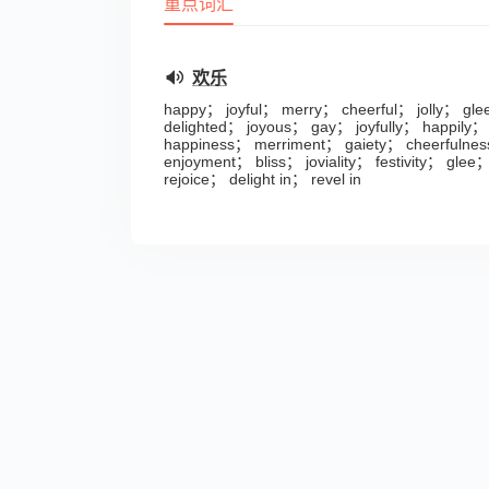
重点词汇
欢乐
happy； joyful； merry； cheerful； jolly； glee
delighted； joyous； gay； joyfully； happily；
happiness； merriment； gaiety； cheerfulne
enjoyment； bliss； joviality； festivity； glee
rejoice； delight in； revel in