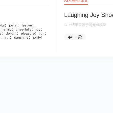
AI大模型译文
Laughing Joy Sho
以上结果来源于混元AI模型
ful； jovial； festive；
 merrily； cheerfully； joy；
ss； delight； pleasure； fun；
； mirth； sunshine； jollity；