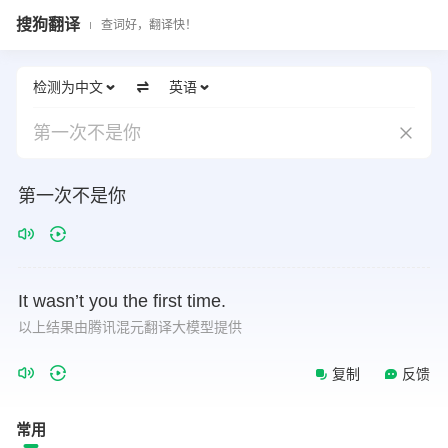
搜狗翻译
查词好，翻译快！
检测为中文
英语
第一次不是你
第一次不是你
It
wasn’t
you
the
first
time.
以上结果由腾讯混元翻译大模型提供
复制
反馈
常用