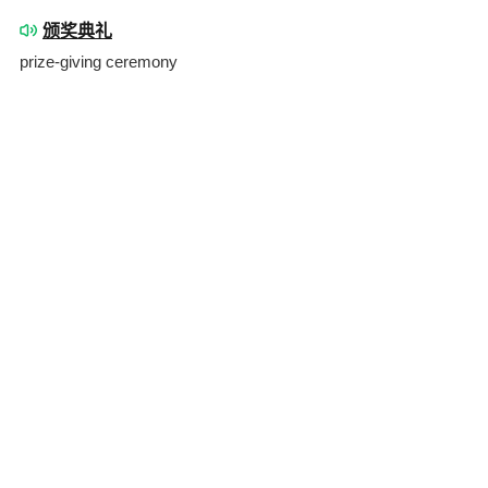
颁奖典礼
prize-giving ceremony