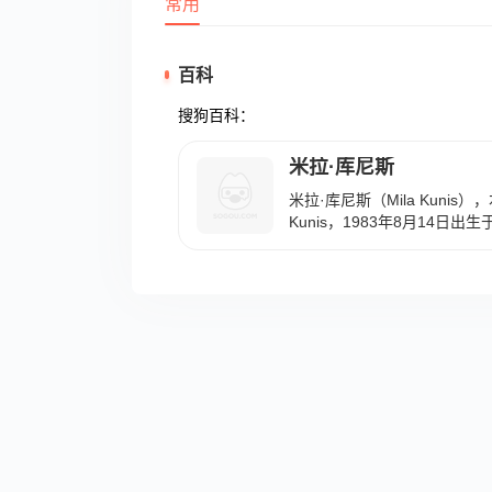
常用
百科
搜狗百科：
米拉·库尼斯
米拉·库尼斯（Mila Kunis），本
Kunis，1983年8月14日
加利福尼亚大学洛杉矶分校，美
年，因参加《70年代秀》而成
影《逃离改造营》上映；2010
莱坞电影节聚光灯奖，同年，
上映，随后获得第67届威尼
奖、第68届金球奖电影类最佳
最佳女配角；2013年，凭借
MTV电影奖最佳女演员提名、
奖喜剧片最佳女主角提名；20
结婚；2021年，主演的电影《
年，主演的悬疑电影《最幸运的
19日，参演的电视剧《90年