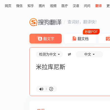
网页
微信
知乎
图片
视频
医疗
汉语
问问
翻译
更
查词好，翻译快！
翻文字
翻文档
检测为中文
中文