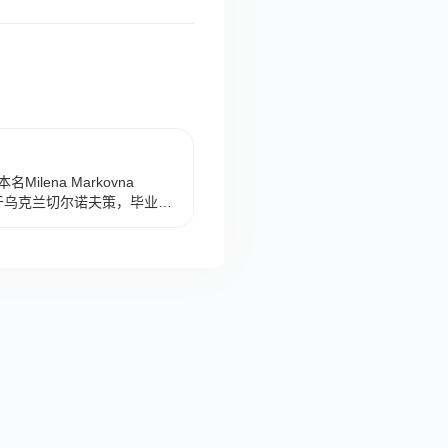
名Milena Markovna
出生于乌克兰切尔诺夫策，毕业于
国女演员、配音。 1998
名；2007年，主演的惊悚电
年10月26日，获得第14届好
主演的惊悚电影《黑天鹅》
斯电影节马塞洛·马斯托依安尼
女配角提名、第37届土星奖
电影《泰迪熊》获得第22届
第18届美国评论家选择电影
15年，与男演员阿什顿·库彻
美好的四天》上映；2022
女孩》上映。 2023年1月
代秀》第一季在美国首播。