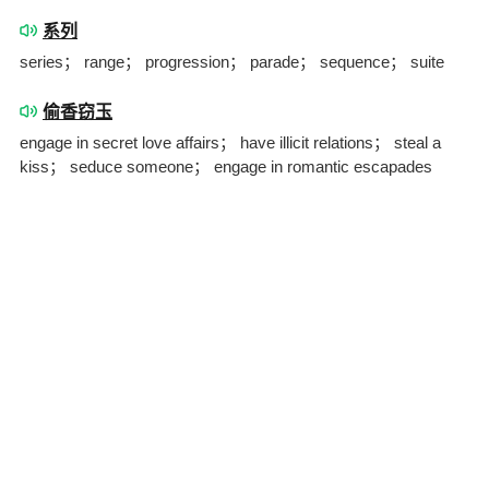
系列
series； range； progression； parade； sequence； suite
偷香窃玉
engage in secret love affairs； have illicit relations； steal a
kiss； seduce someone； engage in romantic escapades