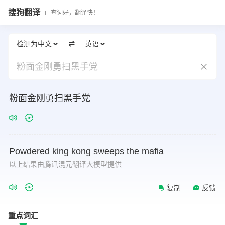
搜狗翻译
查词好，翻译快！
检测为中文
英语
粉面金刚勇扫黑手党
粉面金刚勇扫黑手党
Powdered
king
kong
sweeps
the
mafia
以上结果由腾讯混元翻译大模型提供
复制
反馈
重点词汇